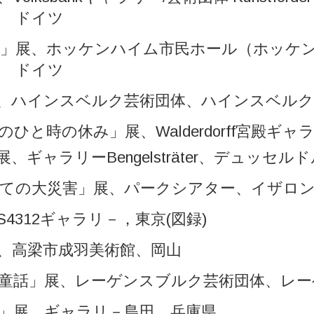
 ドイツ
期」展、ホッケンハイム市民ホール（ホッケ
 ドイツ
、ハインスベルク芸術団体、ハインスベル
ひと時の休み」展、Walderdorff宮殿ギ
、ギャラリーBengelsträter、デュッセル
ての大災害」展、パークシアター、イザロン
 TS4312ギャラリ－，東京(図録)
、高梁市成羽美術館、岡山
童話」展、レーゲンスブルク芸術団体、レ
」展、ギャラリ－島田、兵庫県