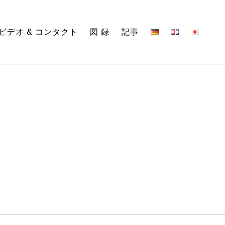
デオ & コンタクト
図 録
記事